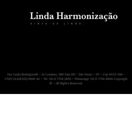
Dra Linda Rodrigues® – Av Londres, 500 Sala 101 – São Paulo – SP – Cep 01311-100 –
CNPJ 25.318.925/0001-43 – Tel +55 11 7794-2895 – WhatsApp +55 11 7794-6868 Copyright
© – All Rights Reserved.